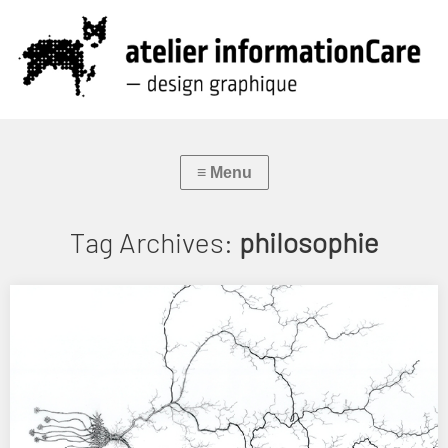
Tag Archives:
philosophie
REVUE INCISE 8
[2021] Huitième numéro de Revue Incise, éditée par le T2G – Théâtre
de Gennevilliers (parution annuelle). L’atelier…