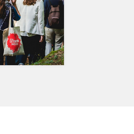
AGE
2011] Réalisation de l’identité
e et des supports de
cation (affiches, dépliants,
s de presse)…