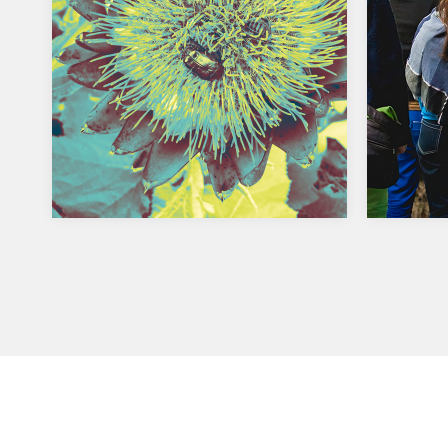
SAUV
[depuis 2013] Réalisation de l’identité
[depuis 
visuelle et des supports de
visuell
communication (affiches, brochures,
communi
dépliants, cartes postales…)…
dossier